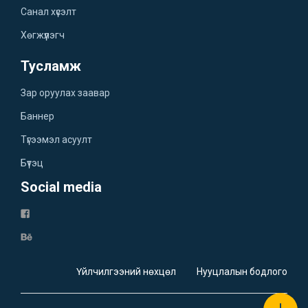
Санал хүсэлт
Хөгжүүлэгч
Тусламж
Зар оруулах заавар
Баннер
Түгээмэл асуулт
Бүтэц
Social media
Үйлчилгээний нөхцөл
Нууцлалын бодлого