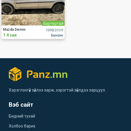
бартертай
Mazda Demio
1998
/2009
1.4 сая
Бензин
Хэрэглэхгүй зүйлээ зарж, хэрэгтэй зүйлдээ зарцуул.
Вэб сайт
Бидний тухай
Холбоо барих