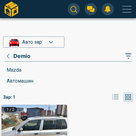
Авто зар
Demio
Mazda
Автомашин
Зар:
1
1
/
2