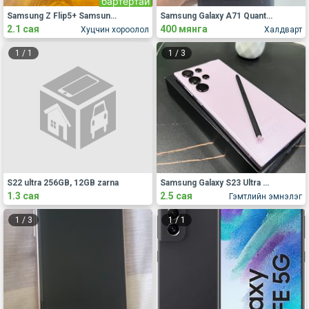
бартертай
Samsung Z Flip5+ Samsung wach 6
Samsung Galaxy A71 Quantum
2.1 сая
400 мянга
Хуцчин хороолол
Халдварт
1
/
1
1
/
3
S22 ultra 256GB, 12GB zarna
Samsung Galaxy S23 Ultra зарна.
1.3 сая
2.5 сая
Гэмтлийн эмнэлэг
1
/
3
1
/
1