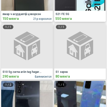
ямар ч асуудалгүй цэвэрхэн
S21 FE 5G
150 мянга
550 мянга
21р хороолол
1
/
1
1
/
1
S10 5g zarna ariin tag hagarsan asahdaa anhaarulgatai asdag oor asuudalgvi
S1 зарна
290 мянга
80 мянга
Баянмонгол
1
/
2
1
/
1