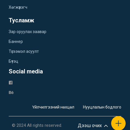
Хөгжүүлэгч
Тусламж
Зар оруулах заавар
Баннер
Түгээмэл асуулт
Бүтэц
Social media
Үйлчилгээний нөхцөл
Нууцлалын бодлого
© 2024 All rights reserved.
Дээш очих