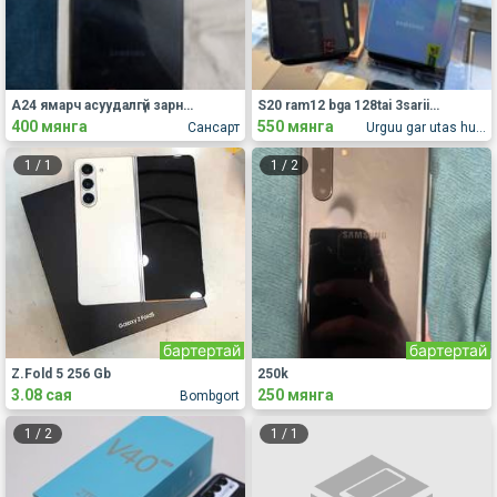
А24 ямарч асуудалгүй зарна.
S20 ram12 bga 128tai 3sariin batalgaa ugnu
400 мянга
550 мянга
Сансарт
Urguu gar utas hudaldaanii 13languu
1
/
1
1
/
2
бартертай
бартертай
Z.Fold 5 256 Gb
250k
3.08 сая
250 мянга
Bombgort
1
/
2
1
/
1