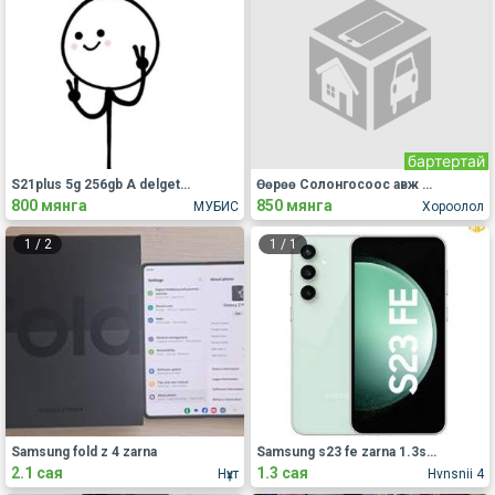
бартертай
S21plus 5g 256gb A delgetstei zadargaa orj baigaagvi camer battery sain
Өөрөө Солонгосоос авж байсан..ямар ч асуудалгүй утас шүү
800 мянга
850 мянга
МУБИС
Хороолол
1
/
2
1
/
1
Samsung fold z 4 zarna
Samsung s23 fe zarna 1.3say
2.1 сая
1.3 сая
Нүхт
Hvnsnii 4