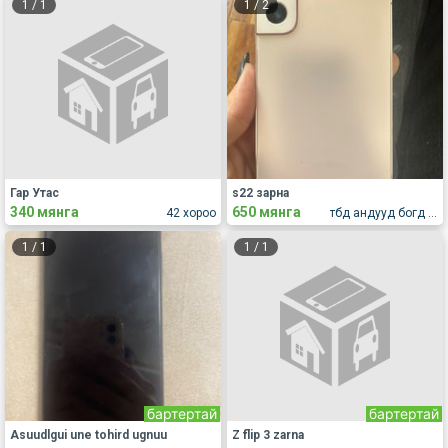
1
/
1
1
/
2
Гар Утас
s22 зарна
340 мянга
650 мянга
42 хороо
тбд андууд богд ар хороолол
1
/
1
1
/
1
бартертай
бартертай
Asuudlgui une tohird ugnuu
Z flip 3 zarna