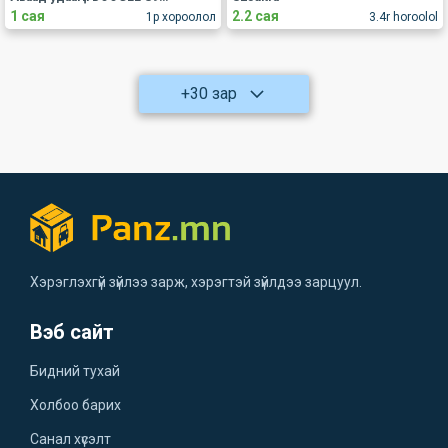
1 сая
2.2 сая
1р хороолол
3.4r horoolol
+30 зар
Хэрэглэхгүй зүйлээ зарж, хэрэгтэй зүйлдээ зарцуул.
Вэб сайт
Бидний тухай
Холбоо барих
Санал хүсэлт