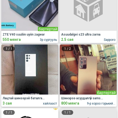
бартертай
ZTE V40 suuliin uyiin zagwar
Asuudalgvi s23 ultra zarna
550 мянга
2.5 сая
3р сургууль
Sapporo
1
/
1
1
/
2
бартертай
Лацтай шинээрэй баталгааны бичигтэй яаралтай зарна
Шинэрээ асуудалгүй samsung galaxy note20 ultra 5G zarnaa
3 сая
800 мянга
хайлааст
9-р хороо горькийн 4-72
1
/
1
1
/
1