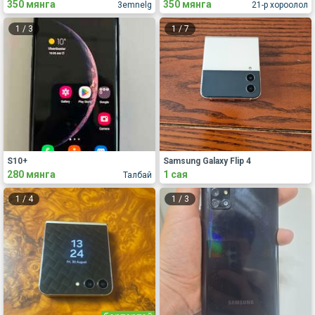
350 мянга
350 мянга
3emnelg
21-р хороолол
1
/
3
1
/
7
S10+
Samsung Galaxy Flip 4
280 мянга
1 сая
Талбай
1
/
4
1
/
3