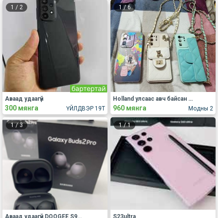
1
/
2
1
/
6
бартертай
Аваад удаагүй
Holland улсаас авч байсан оригнал Europe S20, Esim уншина
300 мянга
960 мянга
ҮЙЛДВЭР 19Т
Модны 2
1
/
3
1
/
1
Аваад удаагүй DOOGEE S99 зарна.
S23ultra