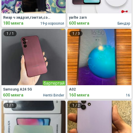
Ямар ч эвдрэл,гэмтэл,сэвгүй Samsung Galaxy A750N утас зарна.
yarlte zarn
180 мянга
600 мянга
19-р хороолол
Биндэр
1
/
1
1
/
3
бартертай
Samsung A24 5G
A02
600 мянга
160 мянга
Hentii Binder
16
1
/
1
1
/
2