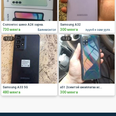
Солонгос шинэ А24 зарна.
Samsung A32
730 мянга
300 мянга
Баянмонгол
зүүн4 н зам уулзвар
1
/
2
1
/
3
Samsung A33 5G
a51 2симтэй ажиллагаа асуудалгүй кэсс usb дагана
480 мянга
300 мянга