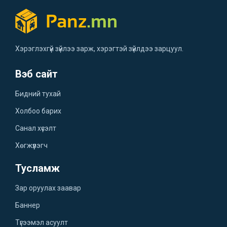
Хэрэглэхгүй зүйлээ зарж, хэрэгтэй зүйлдээ зарцуул.
Вэб сайт
Бидний тухай
Холбоо барих
Санал хүсэлт
Хөгжүүлэгч
Тусламж
Зар оруулах заавар
Баннер
Түгээмэл асуулт