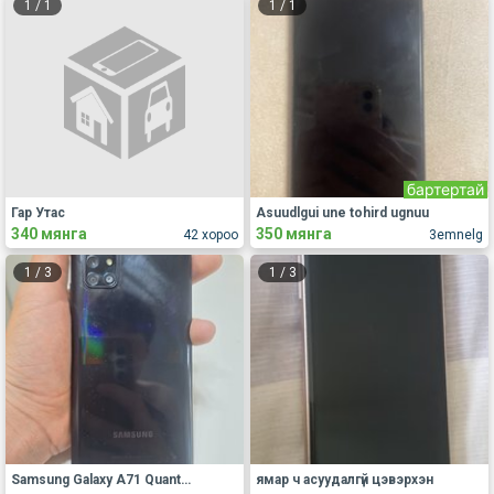
1
/
1
1
/
1
бартертай
Гар Утас
Asuudlgui une tohird ugnuu
340 мянга
350 мянга
42 хороо
3emnelg
1
/
3
1
/
3
Samsung Galaxy A71 Quantum
ямар ч асуудалгүй цэвэрхэн