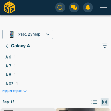
Утас, дугаар
Galaxy A
A 6
1
A 7
1
A 8
1
A 02
1
Бүгдийг харах
Зар:
18