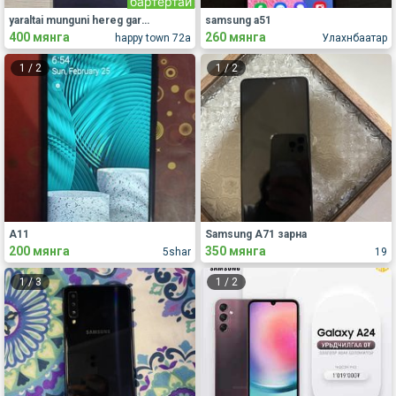
бартертай
yaraltai munguni hereg garsn tul asuudalgui utas zarna
samsung a51
400 мянга
260 мянга
happy town 72a
Улахнбаатар
1
/
2
1
/
2
A11
Samsung A71 зарна
200 мянга
350 мянга
5shar
19
1
/
3
1
/
2