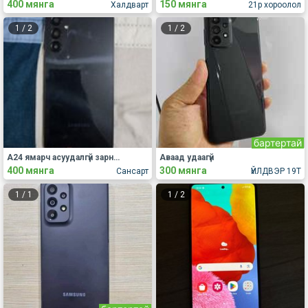
400 мянга
150 мянга
Халдварт
21р хороолол
1
/
2
1
/
2
бартертай
А24 ямарч асуудалгүй зарна.
Аваад удаагүй
400 мянга
300 мянга
Сансарт
ҮЙЛДВЭР 19Т
1
/
1
1
/
2