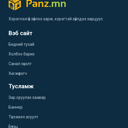
Хэрэглэхгүй зүйлээ зарж, хэрэгтэй зүйлдээ зарцуул.
Вэб сайт
Бидний тухай
Холбоо барих
Санал хүсэлт
Хөгжүүлэгч
Тусламж
Зар оруулах заавар
Баннер
Түгээмэл асуулт
Бүтэц