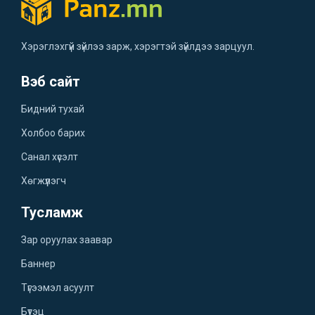
Хэрэглэхгүй зүйлээ зарж, хэрэгтэй зүйлдээ зарцуул.
Вэб сайт
Бидний тухай
Холбоо барих
Санал хүсэлт
Хөгжүүлэгч
Тусламж
Зар оруулах заавар
Баннер
Түгээмэл асуулт
Бүтэц