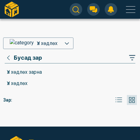
Үл хөдлөх
Бусад зар
Үл хөдлөх зарна
Үл хөдлөх
Зар: