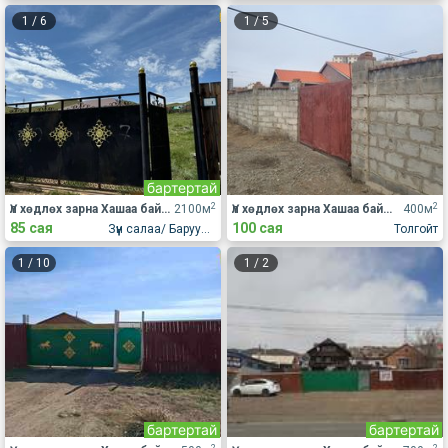
1
/
6
1
/
5
бартертай
2
2
Үл хөдлөх зарна Хашаа байшин
2100м
Үл хөдлөх зарна Хашаа байшин
400м
85 сая
100 сая
Зүүн салаа/ Баруун салаа
Толгойт
1
/
10
1
/
2
бартертай
бартертай
2
2