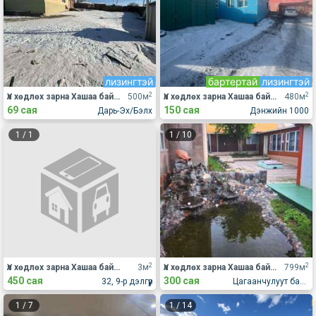
лизингтэй
бартертай
лизингтэй
2
2
Үл хөдлөх зарна Хашаа байшин
500м
Үл хөдлөх зарна Хашаа байшин
480м
69 сая
150 сая
Дарь-Эх/Бэлх
Дэнжийн 1000
1
/
1
1
/
10
2
2
Үл хөдлөх зарна Хашаа байшин
3м
Үл хөдлөх зарна Хашаа байшин
799м
450 сая
300 сая
32, 9-р дэлгүүр
Цагаанчулуут баг 26-08 тоот
1
/
7
1
/
14