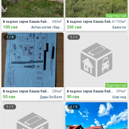
бартертай
2
2
Үл хөдлөх зарна Хашаа байшин
680м
Үл хөдлөх зарна Хашаа байшин
61700м
100 сая
265 сая
Алтан өлгий /баруун, зүүн/
Баянгол
1
/
9
1
/
1
бартертай
2
2
Үл хөдлөх зарна Хашаа байшин
286м
Үл хөдлөх зарна Хашаа байшин
399м
50 сая
90 сая
Дарь-Эх/Бэлх
Шар хад
1
/
1
1
/
5