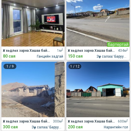
бартертай
2
2
Үл хөдлөх зарна Хашаа байшин
1м
Үл хөдлөх зарна Хашаа байшин
434м
80 сая
150 сая
Ганцийн задгай
Зүүн салаа/ Баруун салаа
1
/
9
1
/
12
2
2
Үл хөдлөх зарна Хашаа байшин
300м
Үл хөдлөх зарна Хашаа байшин
600м
300 сая
200 сая
Зүүн салаа/ Баруун салаа
Нарангийн гол