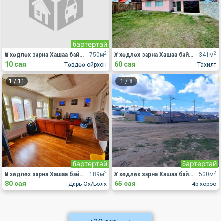
бартертай
2
2
Үл хөдлөх зарна Хашаа байшин
750м
Үл хөдлөх зарна Хашаа байшин
341м
10 сая
60 сая
Төвдөө ойрхон
Тахилт
1
/
11
1
/
8
бартертай
бартертай
2
2
Үл хөдлөх зарна Хашаа байшин
189м
Үл хөдлөх зарна Хашаа байшин
500м
80 сая
65 сая
Дарь-Эх/Бэлх
4р хороо