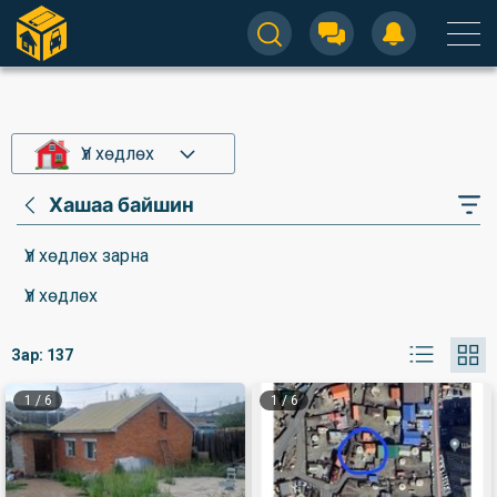
Үл хөдлөх
Хашаа байшин
Үл хөдлөх зарна
Үл хөдлөх
Зар:
137
1
/
6
1
/
6