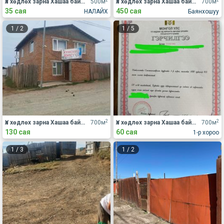
Үл хөдлөх зарна Хашаа байшин
500м
Үл хөдлөх зарна Хашаа байшин
700м
35 сая
450 сая
НАЛАЙХ
Баянхошуу
1
/
2
1
/
5
2
2
Үл хөдлөх зарна Хашаа байшин
700м
Үл хөдлөх зарна Хашаа байшин
700м
130 сая
60 сая
1-р хороо
1
/
3
1
/
2