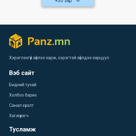
+30 зар
Хэрэглэхгүй зүйлээ зарж, хэрэгтэй зүйлдээ зарцуул.
Вэб сайт
Бидний тухай
Холбоо барих
Санал хүсэлт
Хөгжүүлэгч
Тусламж