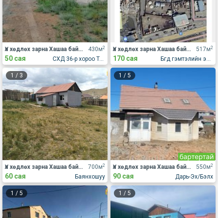
2
2
Үл хөдлөх зарна Хашаа байшин
430м
Үл хөдлөх зарна Хашаа байшин
517м
50 сая
170 сая
СХД 36-р хороо Толгойт алтан овоо
Бгд гэмтэлийн эмнлэгийн ард
1
/
3
1
/
5
бартертай
2
2
Үл хөдлөх зарна Хашаа байшин
700м
Үл хөдлөх зарна Хашаа байшин
550м
60 сая
90 сая
Баянхошуу
Дарь-Эх/Бэлх
1
/
5
1
/
5