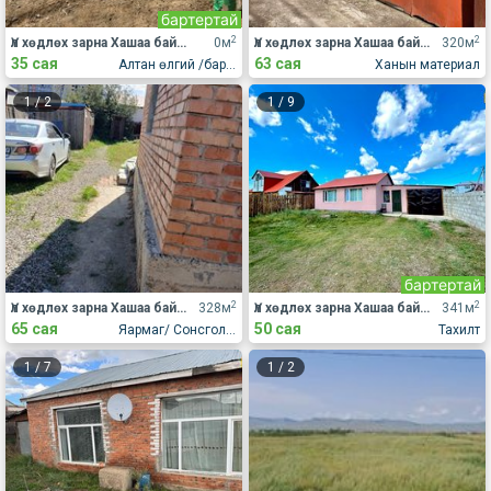
бартертай
2
2
Үл хөдлөх зарна Хашаа байшин
0м
Үл хөдлөх зарна Хашаа байшин
320м
35 сая
63 сая
Алтан өлгий /баруун, зүүн/
Ханын материал
1
/
2
1
/
9
бартертай
2
2
Үл хөдлөх зарна Хашаа байшин
328м
Үл хөдлөх зарна Хашаа байшин
341м
65 сая
50 сая
Яармаг/ Сонсголон
Тахилт
1
/
7
1
/
2