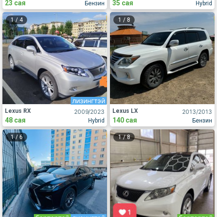
23 сая
35 сая
Бензин
Hybrid
1
/
4
1
/
8
лизингтэй
Lexus RX
Lexus LX
2009
/2023
2013
/2013
48 сая
140 сая
Hybrid
Бензин
1
/
6
1
/
8