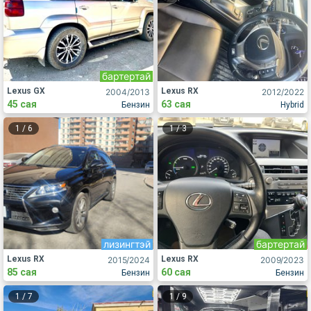
бартертай
Lexus GX
Lexus RX
2004
/2013
2012
/2022
45 сая
63 сая
Бензин
Hybrid
1
/
6
1
/
3
лизингтэй
бартертай
Lexus RX
Lexus RX
2015
/2024
2009
/2023
85 сая
60 сая
Бензин
Бензин
1
/
7
1
/
9