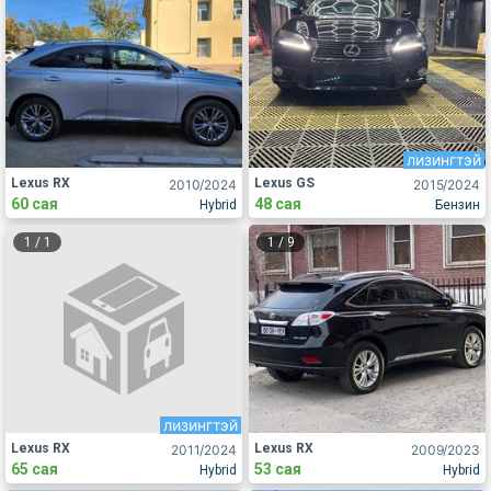
лизингтэй
Lexus RX
Lexus GS
2010
/2024
2015
/2024
60 сая
48 сая
Hybrid
Бензин
1
/
1
1
/
9
лизингтэй
Lexus RX
Lexus RX
2011
/2024
2009
/2023
65 сая
53 сая
Hybrid
Hybrid