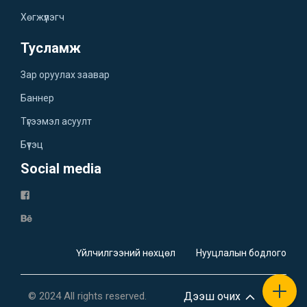
Хөгжүүлэгч
Тусламж
Зар оруулах заавар
Баннер
Түгээмэл асуулт
Бүтэц
Social media
Үйлчилгээний нөхцөл
Нууцлалын бодлого
© 2024 All rights reserved.
Дээш очих