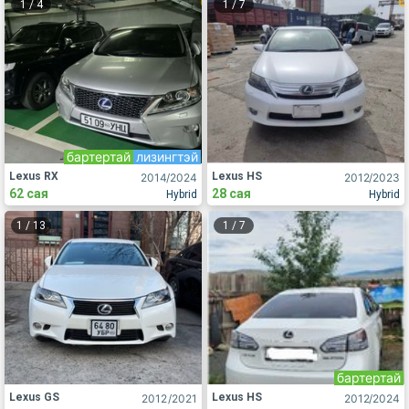
1
/
4
1
/
7
бартертай
лизингтэй
Lexus RX
Lexus HS
2014
/2024
2012
/2023
62 сая
28 сая
Hybrid
Hybrid
1
/
13
1
/
7
бартертай
Lexus GS
Lexus HS
2012
/2021
2012
/2024