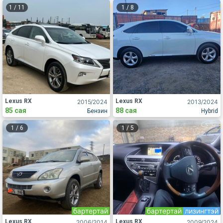
1
/
11
1
/
8
Lexus RX
Lexus RX
2015
/2024
2013
/2024
85 сая
88 сая
Бензин
Hybrid
1
/
6
1
/
5
бартертай
бартертай
лизингтэй
Lexus RX
Lexus RX
2006
/2014
2009
/2024