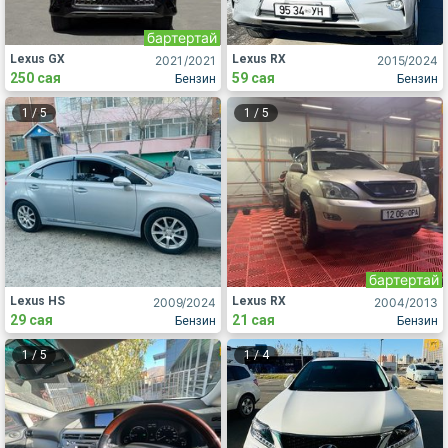
бартертай
Lexus GX
Lexus RX
2021
/2021
2015
/2024
250 сая
59 сая
Бензин
Бензин
1
/
5
1
/
5
бартертай
Lexus HS
Lexus RX
2009
/2024
2004
/2013
29 сая
21 сая
Бензин
Бензин
1
/
5
1
/
4