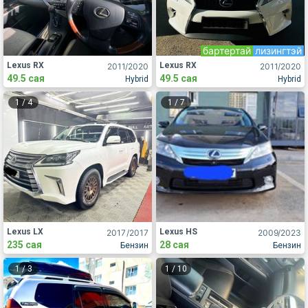
бартертай
лизингтэй
Lexus RX
Lexus RX
2011
/2020
2011
/2020
49.5 сая
49.5 сая
Hybrid
Hybrid
1
/
4
1
/
7
Lexus LX
Lexus HS
2017
/2017
2009
/2023
235 сая
28 сая
Бензин
Бензин
1
/
3
1
/
10