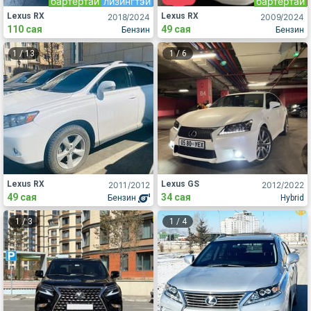
бартертай
лизингтэй
бартертай
Lexus RX
Lexus RX
2018
/2024
2009
/2024
110 сая
49 сая
Бензин
Бензин
1
/
13
1
/
6
Lexus RX
Lexus GS
2011
/2012
2012
/2022
49 сая
34 сая
Бензин
Hybrid
1
/
3
1
/
4