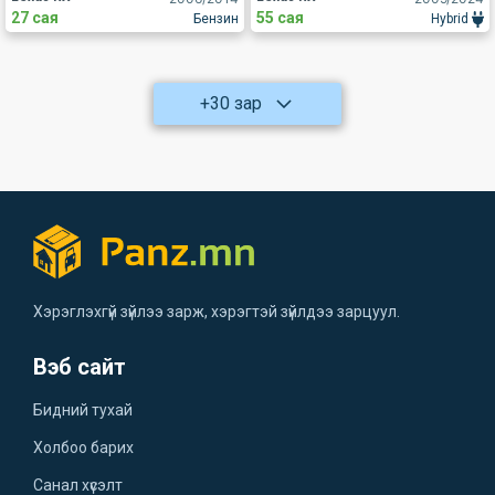
27 сая
55 сая
Бензин
Hybrid
+30 зар
Хэрэглэхгүй зүйлээ зарж, хэрэгтэй зүйлдээ зарцуул.
Вэб сайт
Бидний тухай
Холбоо барих
Санал хүсэлт