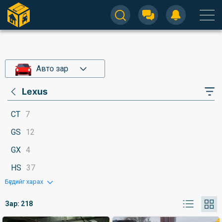
Авто зар
Lexus
CT
7
GS
12
GX
4
HS
37
Бүгдийг харах
Зар:
218