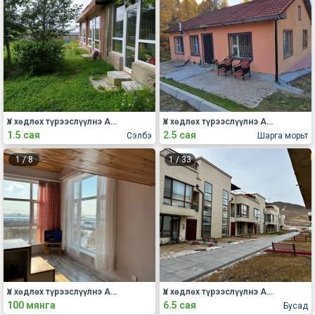
Үл хөдлөх түрээслүүлнэ АОС, хаус, зуслан
Үл хөдлөх түрээслүүлнэ АОС, хаус, зуслан
1.5 сая
2.5 сая
Сэлбэ
Шарга морьт
1
/
8
1
/
33
Үл хөдлөх түрээслүүлнэ АОС, хаус, зуслан
Үл хөдлөх түрээслүүлнэ АОС, хаус, зуслан
100 мянга
6.5 сая
Бусад