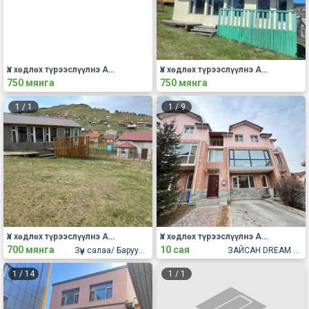
Үл хөдлөх түрээслүүлнэ АОС, хаус, зуслан
Үл хөдлөх түрээслүүлнэ АОС, хаус, зуслан
750 мянга
750 мянга
1
/
1
1
/
9
Үл хөдлөх түрээслүүлнэ АОС, хаус, зуслан
Үл хөдлөх түрээслүүлнэ АОС, хаус, зуслан
700 мянга
10 сая
Зүүн салаа/ Баруун салаа
ЗАЙСАН DREAM LAND ХОТХОН
1
/
14
1
/
1