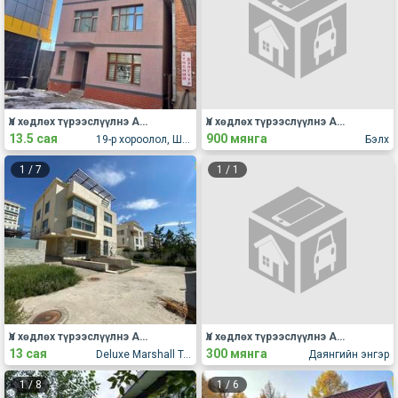
Үл хөдлөх түрээслүүлнэ АОС, хаус, зуслан
Үл хөдлөх түрээслүүлнэ АОС, хаус, зуслан
13.5 сая
900 мянга
19-р хороолол, Шаравын гудамж АОС 22/11
Бэлх
1
/
7
1
/
1
Үл хөдлөх түрээслүүлнэ АОС, хаус, зуслан
Үл хөдлөх түрээслүүлнэ АОС, хаус, зуслан
13 сая
300 мянга
Deluxe Marshall Town
Даянгийн энгэр
1
/
8
1
/
6