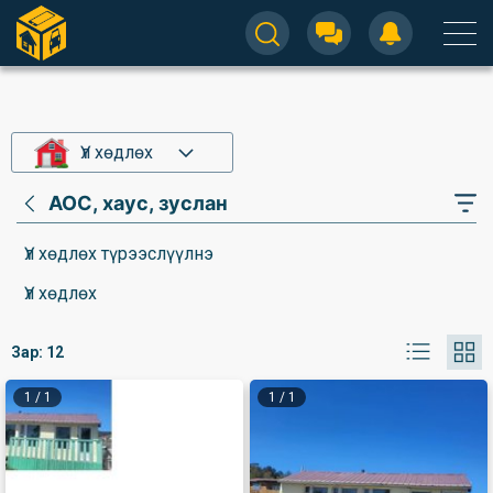
Үл хөдлөх
АОС, хаус, зуслан
Үл хөдлөх түрээслүүлнэ
Үл хөдлөх
Зар:
12
1
/
1
1
/
1