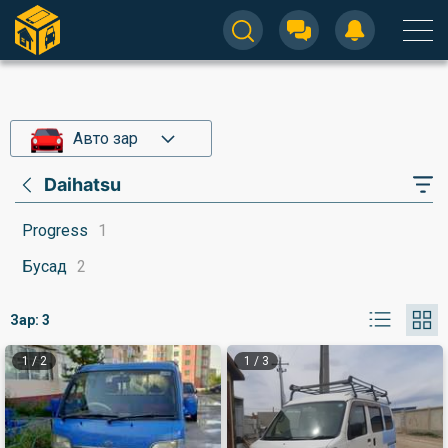
Авто зар
Daihatsu
Progress
1
Бусад
2
Зар:
3
1
/
2
1
/
3