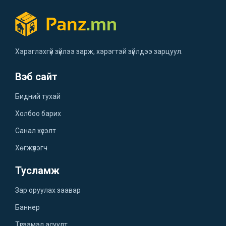
Хэрэглэхгүй зүйлээ зарж, хэрэгтэй зүйлдээ зарцуул.
Вэб сайт
Бидний тухай
Холбоо барих
Санал хүсэлт
Хөгжүүлэгч
Тусламж
Зар оруулах заавар
Баннер
Түгээмэл асуулт