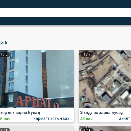
р:
6
1
/
5
1
/
7
л хөдлөх зарна Бусад
Үл хөдлөх зарна Бусад
Яармагт хотын захиргааны урд Арцат2
.5 сая
43 сая
1
/
1
1
/
8