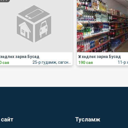
л хөдлөх зарна Бусад
Үл хөдлөх зарна Бусад
25-р гудамж, сагсны талбайн арын хашаа.
11-р 
0 сая
190 сая
 сайт
Тусламж