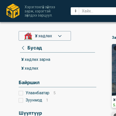
Хэрэглэхгүй зүйлээ
зарж, хэрэгтэй
зүйлдээ зарцуул.
Үл хөдлөх
За
Бусад
Үл хөдлөх зарна
Үл хөдлөх
Байршил
Улаанбаатар
5
Зуунмод
Ү
1
5
Шүүлтүүр