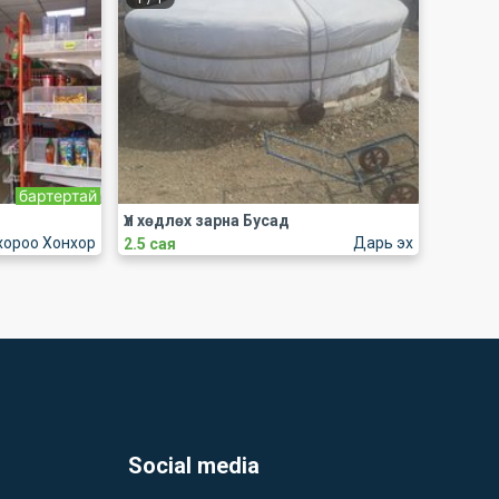
бартертай
Үл хөдлөх зарна Бусад
хороо Хонхор
Дарь эх
2.5 сая
Social media