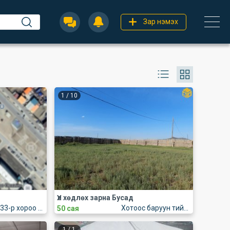
Зар нэмэх
1
/
10
Үл хөдлөх зарна Бусад
Тахилт 33-р хороо 1-11 тоот
Хотоос баруун тийш 100км
50 сая
1
/
1