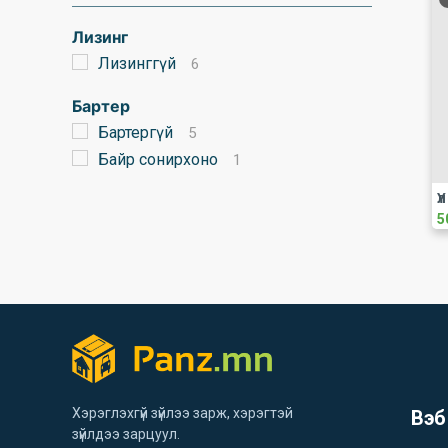
Лизинг
Лизинггүй
6
Бартер
Бартергүй
5
Байр сонирхоно
1
Ү
5
Хэрэглэхгүй зүйлээ зарж, хэрэгтэй
Вэб
зүйлдээ зарцуул.