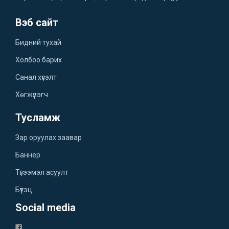
Вэб сайт
Бидний тухай
Холбоо барих
Санал хүсэлт
Хөгжүүлэгч
Тусламж
Зар оруулах заавар
Баннер
Түгээмэл асуулт
Бүтэц
Social media