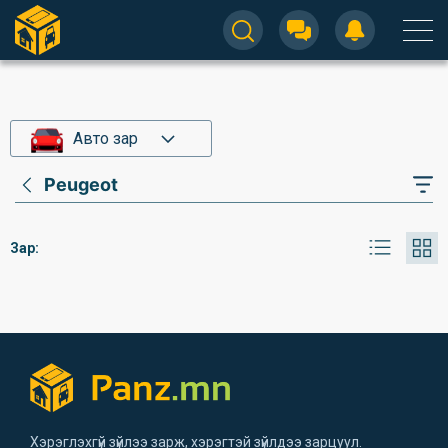
Авто зар
Peugeot
Зар:
Хэрэглэхгүй зүйлээ зарж, хэрэгтэй зүйлдээ зарцуул.