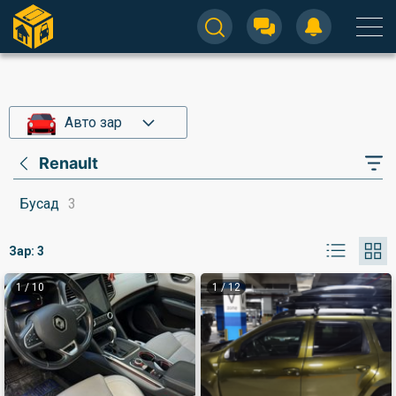
Авто зар
Renault
Бусад
3
Зар:
3
1
/
10
1
/
12