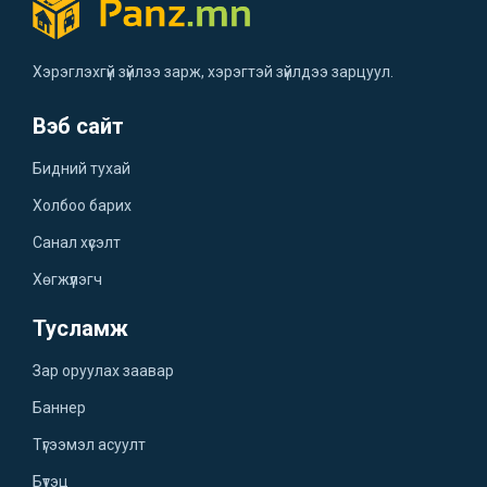
Хэрэглэхгүй зүйлээ зарж, хэрэгтэй зүйлдээ зарцуул.
Вэб сайт
Бидний тухай
Холбоо барих
Санал хүсэлт
Хөгжүүлэгч
Тусламж
Зар оруулах заавар
Баннер
Түгээмэл асуулт
Бүтэц