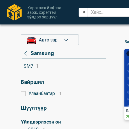
Хэрэглэхгүй зүйлээ
зарж, хэрэгтэй
зүйлдээ зарцуул.
Авто зар
За
Samsung
SM7
1
Байршил
Улаанбаатар
1
Шүүлтүүр
S
2
Үйлдвэрлэсэн он