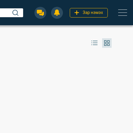
Зар нэмэх