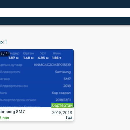
р:
1
1
/
8
бартертай
amsung SM7
2018
/2018
Газ
5 сая