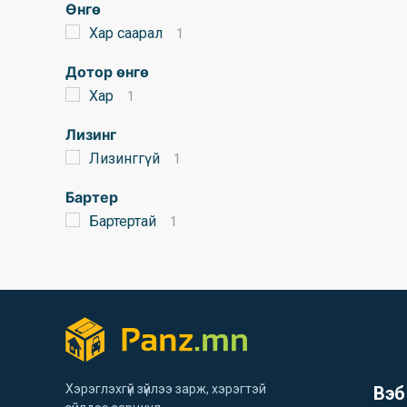
Өнгө
Хар саарал
1
Дотор өнгө
Хар
1
Лизинг
Лизинггүй
1
Бартер
Бартертай
1
Хэрэглэхгүй зүйлээ зарж, хэрэгтэй
Вэб