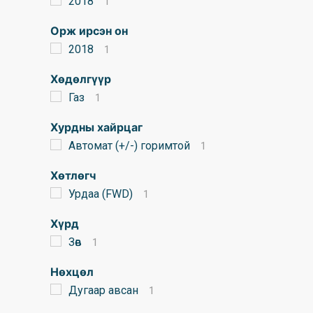
2018
1
Орж ирсэн он
2018
1
Хөдөлгүүр
Газ
1
Хурдны хайрцаг
Автомат (+/-) горимтой
1
Хөтлөгч
Урдаа (FWD)
1
Хүрд
Зөв
1
Нөхцөл
Дугаар авсан
1