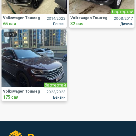
бартертай
Volkswagen Touareg
Volkswagen Touareg
2014
/2023
2008
/2017
65 сая
32 сая
Бензин
Дизель
1
/
3
бартертай
Volkswagen Touareg
2023
/2023
175 сая
Бензин