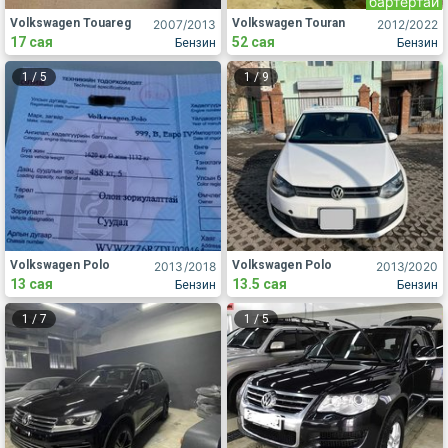
бартертай
Volkswagen Touareg
Volkswagen Touran
2007
/2013
2012
/2022
17 сая
52 сая
Бензин
Бензин
1
/
5
1
/
9
Volkswagen Polo
Volkswagen Polo
2013
/2018
2013
/2020
13 сая
13.5 сая
Бензин
Бензин
1
/
7
1
/
5