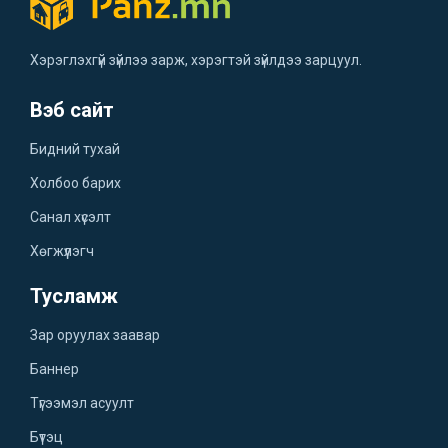
Хэрэглэхгүй зүйлээ зарж, хэрэгтэй зүйлдээ зарцуул.
Вэб сайт
Бидний тухай
Холбоо барих
Санал хүсэлт
Хөгжүүлэгч
Тусламж
Зар оруулах заавар
Баннер
Түгээмэл асуулт
Бүтэц