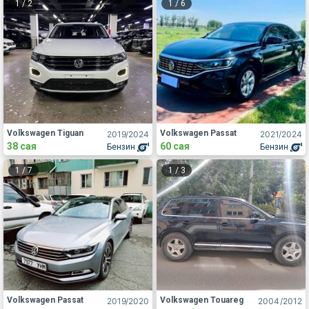
1
/
2
1
/
6
Volkswagen Tiguan
Volkswagen Passat
2019
/2024
2021
/2024
38 сая
60 сая
Бензин
Бензин
1
/
7
1
/
3
Volkswagen Passat
Volkswagen Touareg
2019
/2020
2004
/2012