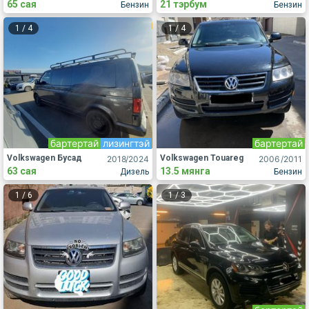
65 сая
21 тэрбум
Бензин
Бензин
1
/
4
1
/
4
бартертай
лизингтэй
бартертай
Volkswagen Бусад
Volkswagen Touareg
2018
/2024
2006
/2011
63 сая
13.5 мянга
Дизель
Бензин
1
/
6
1
/
3