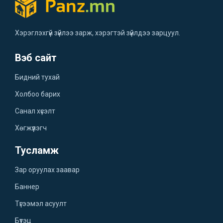
Хэрэглэхгүй зүйлээ зарж, хэрэгтэй зүйлдээ зарцуул.
Вэб сайт
Бидний тухай
Холбоо барих
Санал хүсэлт
Хөгжүүлэгч
Тусламж
Зар оруулах заавар
Баннер
Түгээмэл асуулт
Бүтэц