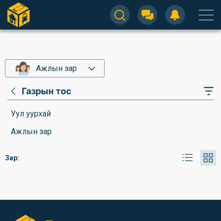
Ажлын зар
Газрын тос
Уул уурхай
Ажлын зар
Зар: