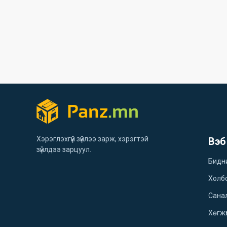
Хэрэглэхгүй зүйлээ зарж, хэрэгтэй
Вэб
зүйлдээ зарцуул.
Бидн
Холб
Санал
Хөгжү