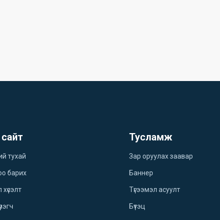
 сайт
Тусламж
ий тухай
Зар оруулах заавар
оо барих
Баннер
 хүсэлт
Түгээмэл асуулт
үлэгч
Бүтэц