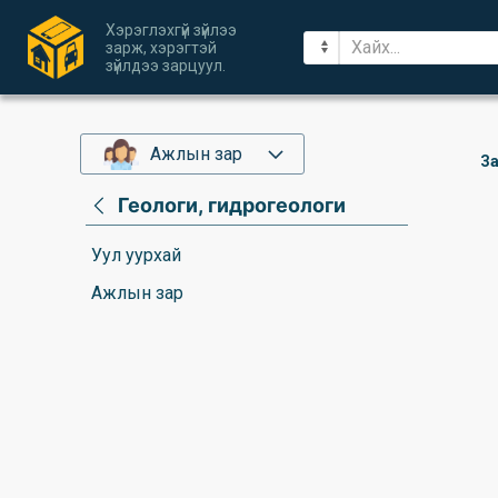
Хэрэглэхгүй зүйлээ
зарж, хэрэгтэй
зүйлдээ зарцуул.
Ажлын зар
За
Геологи, гидрогеологи
Уул уурхай
Ажлын зар