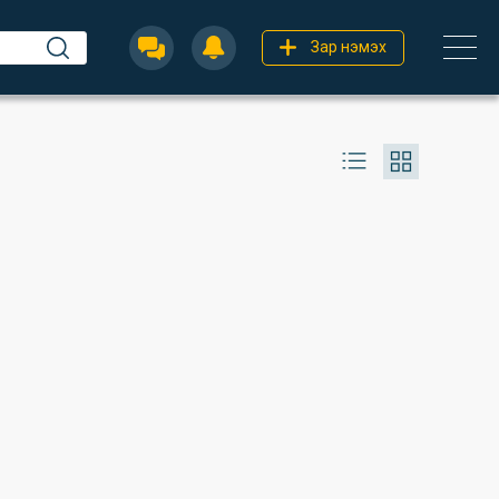
Зар нэмэх