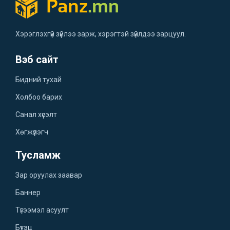
Хэрэглэхгүй зүйлээ зарж, хэрэгтэй зүйлдээ зарцуул.
Вэб сайт
Бидний тухай
Холбоо барих
Санал хүсэлт
Хөгжүүлэгч
Тусламж
Зар оруулах заавар
Баннер
Түгээмэл асуулт
Бүтэц