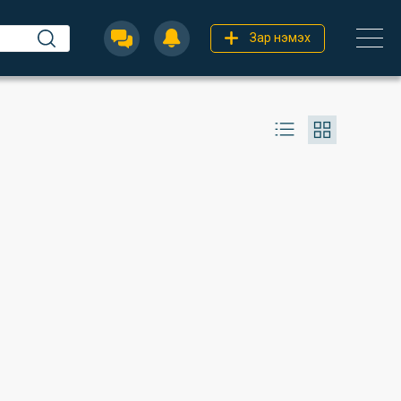
Зар нэмэх