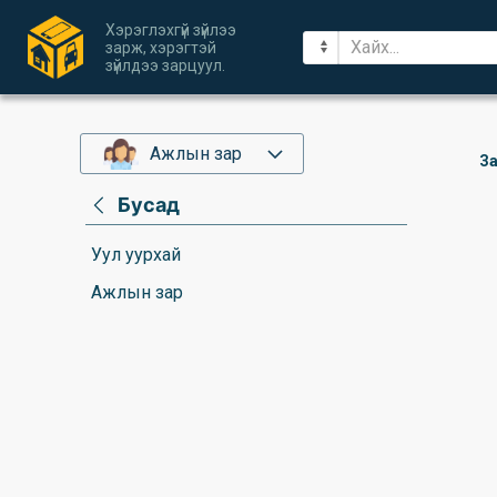
Хэрэглэхгүй зүйлээ
зарж, хэрэгтэй
зүйлдээ зарцуул.
Ажлын зар
За
Бусад
Уул уурхай
Ажлын зар