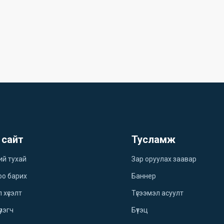
 сайт
Тусламж
ий тухай
Зар оруулах заавар
оо барих
Баннер
 хүсэлт
Түгээмэл асуулт
үлэгч
Бүтэц