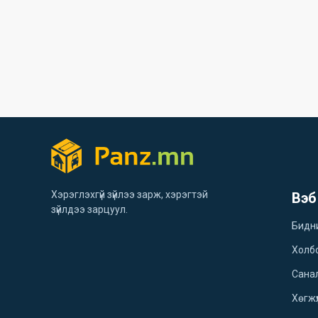
Хэрэглэхгүй зүйлээ зарж, хэрэгтэй
Вэб
зүйлдээ зарцуул.
Бидн
Холб
Санал
Хөгжү