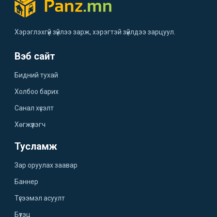
Хэрэглэхгүй зүйлээ зарж, хэрэгтэй зүйлдээ зарцуул.
Вэб сайт
Бидний тухай
Холбоо барих
Санал хүсэлт
Хөгжүүлэгч
Тусламж
Зар оруулах заавар
Баннер
Түгээмэл асуулт
Бүтэц