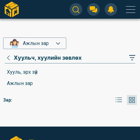
Ажлын зар
Хуульч, хуулийн зөвлөх
Хууль, эрх зүй
Ажлын зар
Зар: