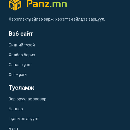
Хэрэглэхгүй зүйлээ зарж, хэрэгтэй зүйлдээ зарцуул.
Вэб сайт
Бидний тухай
Холбоо барих
Санал хүсэлт
Хөгжүүлэгч
Тусламж
Зар оруулах заавар
Баннер
Түгээмэл асуулт
Бүтэц