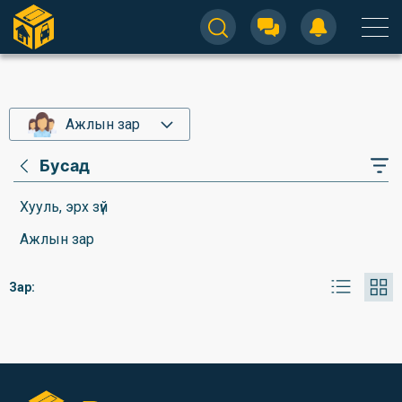
Ажлын зар
Бусад
Хууль, эрх зүй
Ажлын зар
Зар: