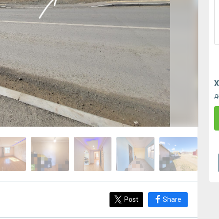
Х
д
Post
Share