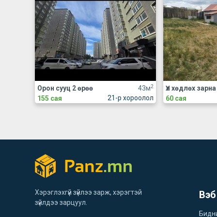
2
Орон сууц 2 өрөө
43м
21-р хороолол
155 сая
60 сая
Хэрэглэхгүй зүйлээ зарж, хэрэгтэй
Вэб
зүйлдээ зарцуул.
Бидн