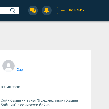
Зар нэмэх
Зар
ат илгээх