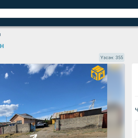
н
н
Үзсэн:
355
Ч