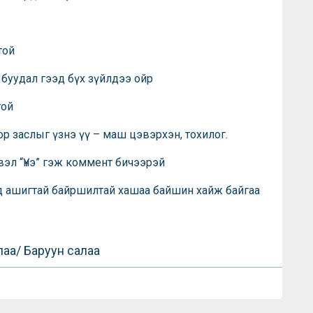
той
ы буудал гээд бүх зүйлдээ ойр
той
ор заслыг үзнэ үү – маш цэвэрхэн, тохилог.
вэл “Үнэ” гэж коммент бичээрэй
д ашигтай байршилтай хашаа байшин хайж байгаа
алаа/ Баруун салаа