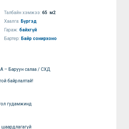
Талбайн хэмжээ:
65 м2
Хаалга:
Бүргэд
Гараж:
байхгүй
Бартер:
Байр сонирхоно
– Баруун салаа / СХД
той байрлалтай!
 гол гудамжинд
х шаардлагагүй