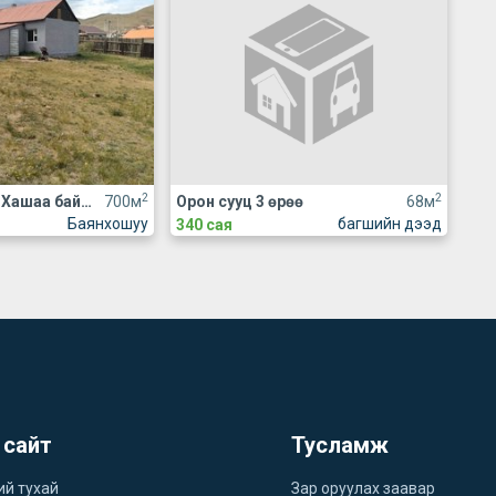
2
2
Үл хөдлөх зарна Хашаа байшин
700м
Орон сууц 3 өрөө
68м
Баянхошуу
багшийн дээд
340 сая
 сайт
Тусламж
ий тухай
Зар оруулах заавар