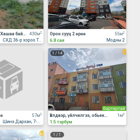
2
2
Үл хөдлөх зарна Хашаа байшин
430м
Орон сууц 2 өрөө
55м
СХД 36-р хороо Толгойт алтан овоо
Модны 2
6.8 сая
1
/
14
бартертай
2
2
өө
57м
Үйлдвэр, үйлчилгээ, обьект Бие даасан объект
1м
Шинэ Дархан, 7-р хороолол, Жүр Үр үйлдвэрийн хажууд
1.5 тэрбум
1
/
1