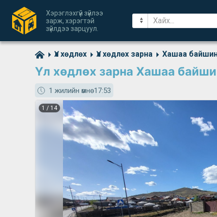
Хэрэглэхгүй зүйлээ
зарж, хэрэгтэй
зүйлдээ зарцуул.
Үл хөдлөх
Үл хөдлөх зарна
Хашаа байши
Үл хөдлөх зарна Хашаа байши
1 жилийн өмнө
17:53
1
/
14