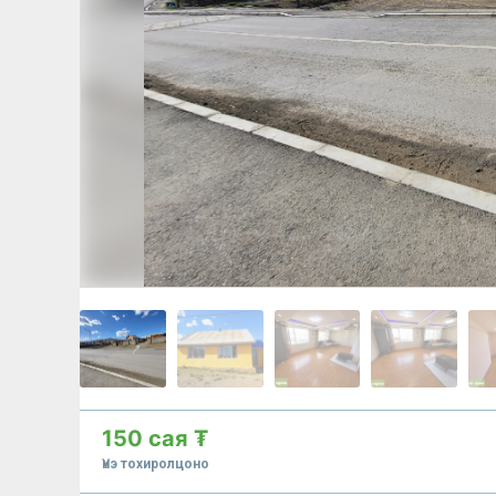
150 сая ₮
Үнэ тохиролцоно