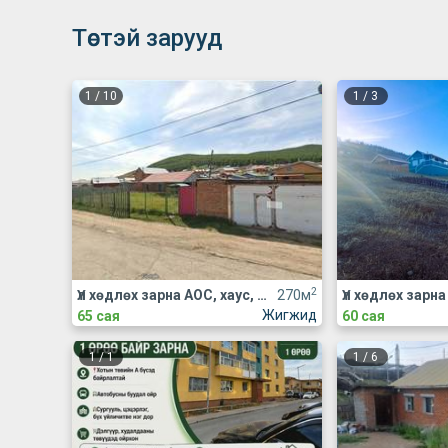
Төстэй зарууд
1
/
10
1
/
3
2
Үл хөдлөх зарна АОС, хаус, зуслан
270м
Жигжид
65 сая
60 сая
1
/
1
1
/
6