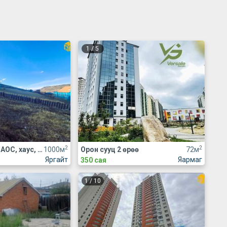
1
/
5
2
2
Үл хөдлөх зарна АОС, хаус, зуслан
1000м
Орон сууц 2 өрөө
72м
Яргайт
Яармаг
350 сая
1
/
10