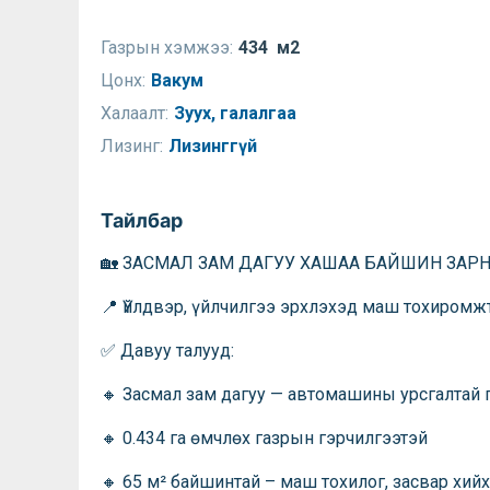
Газрын хэмжээ:
434 м2
Цонх:
Вакум
Халаалт:
Зуух, галалгаа
Лизинг:
Лизинггүй
Тайлбар
🏡 ЗАСМАЛ ЗАМ ДАГУУ ХАШАА БАЙШИН ЗАРНА 
📍 Үйлдвэр, үйлчилгээ эрхлэхэд маш тохиромж
✅ Давуу талууд:
🔸 Засмал зам дагуу — автомашины урсгалтай
🔸 0.434 га өмчлөх газрын гэрчилгээтэй
🔸 65 м² байшинтай – маш тохилог, засвар хий