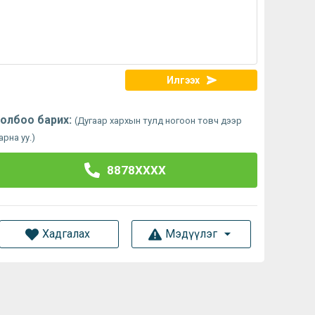
Илгээх
олбоо барих:
(Дугаар хархын тулд ногоон товч дээр
арна уу.)
8878XXXX
Хадгалах
Мэдүүлэг