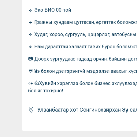
🔸 Эко БИО 00-той
🔸 Гражны хундаам цутгасан, өргөтгөх боломж
🔸 Худаг, хороо, сургууль, цэцэрлэг, автобусн
🔸 Нам даралттай халаалт тавих бүрэн боломж
📷 Доорх зургуудаас гадаад орчин, байшин дот
💬 Үнэ болон дэлгэрэнгүй мэдээлэл авахыг хүс
👀 👍Хувийн хэрэглээ болон бизнес эхлүүлэхэ
бол яг тохирно!
Улаанбаатар хот
Сонгинохайрхан
Зүүн с