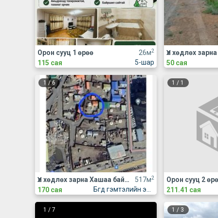
2
Орон сууц 1 өрөө
26м
5-шар
115 сая
50 сая
1
/
6
1
/
1
2
Үл хөдлөх зарна Хашаа байшин
517м
Орон сууц 2 өр
Бгд гэмтэлийн эмнлэгийн ард
170 сая
211.41 сая
1
/
7
1
/
3