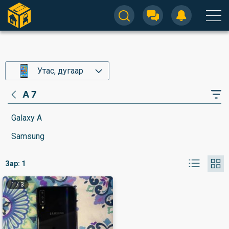
Утас, дугаар
A 7
Galaxy A
Samsung
Зар:
1
1
/
3