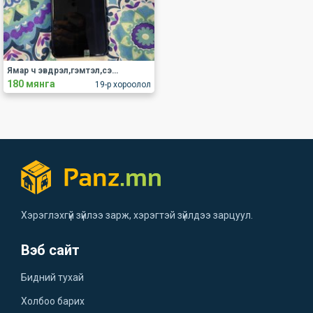
Ямар ч эвдрэл,гэмтэл,сэвгүй Samsung Galaxy A750N утас зарна.
180 мянга
19-р хороолол
Хэрэглэхгүй зүйлээ зарж, хэрэгтэй зүйлдээ зарцуул.
Вэб сайт
Бидний тухай
Холбоо барих