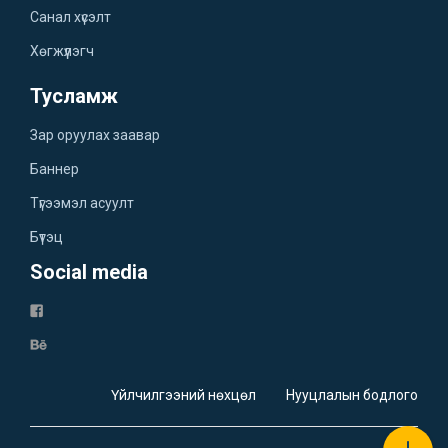
Санал хүсэлт
Хөгжүүлэгч
Тусламж
Зар оруулах заавар
Баннер
Түгээмэл асуулт
Бүтэц
Social media
Үйлчилгээний нөхцөл
Нууцлалын бодлого